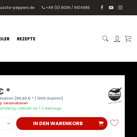
puszta-peppers.de
+49 (0) 8036 / 9104985
DLER
REZEPTE
€ *
 Gramm (99,90 € * / 1000 Gramm)
gl. Versandkosten
andfertig, Lieferzeit ca. 1-3 Werktage
IN DEN
WARENKORB