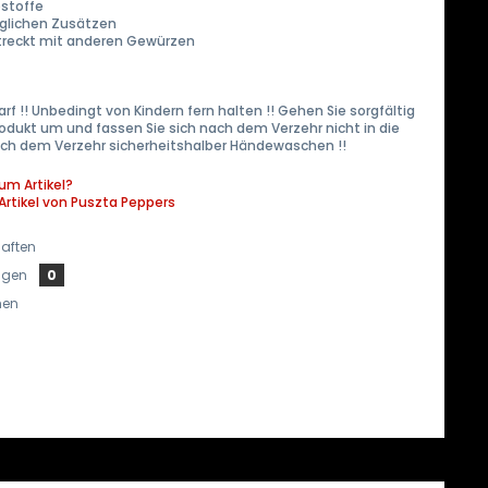
bstoffe
jeglichen Zusätzen
streckt mit anderen Gewürzen
rf !! Unbedingt von Kindern fern halten !! Gehen Sie sorgfältig
odukt um und fassen Sie sich nach dem Verzehr nicht in die
ach dem Verzehr sicherheitshalber Händewaschen !!
um Artikel?
Artikel von Puszta Peppers
aften
ngen
0
hen