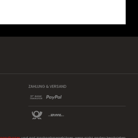
EN WARENKORB
+ IN DEN WARENKORB
ZAHLUNG & VERSAND
rsandkosten
und ggf. Nachnahmegebühren, wenn nicht anders beschrieben