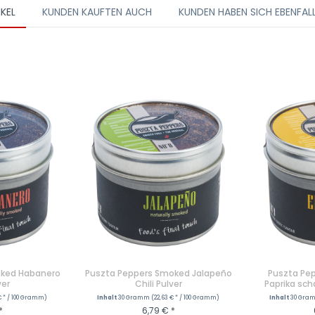
IKEL
KUNDEN KAUFTEN AUCH
KUNDEN HABEN SICH EBENFAL
oked Habanero
Puszta Peppers Smoked Jalapeño
Puszta Pe
ver
Chili Pulver
Paprika sch
€ * / 100 Gramm)
Inhalt
30 Gramm
(22,63 € * / 100 Gramm)
Inhalt
30 Gr
*
6,79 € *