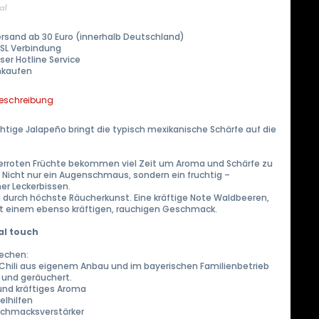
ersand ab 30 Euro (innerhalb Deutschland)
SSL Verbindung
ser Hotline Service
inkaufen
beschreibung
htige Jalapeño bringt die typisch mexikanische Schärfe auf die
erroten Früchte bekommen viel Zeit um Aroma und Schärfe zu
 Nicht nur ein Augenschmaus, sondern ein fruchtig –
er Leckerbissen.
 durch höchste Räucherkunst. Eine kräftige Note Waldbeeren,
t einem ebenso kräftigen, rauchigen Geschmack.
al touch
echen:
 Chili aus eigenem Anbau und im bayerischen Familienbetrieb
 und geräuchert.
 und kräftiges Aroma
elhilfen
schmacksverstärker