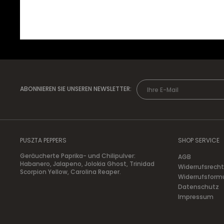
+ IN DEN WARENKORB
ZUM PRO
ABONNIEREN SIE UNSEREN NEWSLETTER:
PUSZTA PEPPERS
SHOP SERVICE
Geräucherte Paprika- und Chilipulver:
AGB
Habanero, Jalapeno, Jolokia Ghost, Trinidad
Widerrufsrecht
Scorpion Yellow, Carolina Reaper.
Widerrufsform
Datenschutz
Impressum