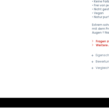
• Keine Far
• Frei von 
• Nicht ge
• Vegan
• Natur pur!
Extrem scha
mit dem Pr
Augen !! N
Fragen z
Weitere 
Eigensch
Bewertu
Vergleic