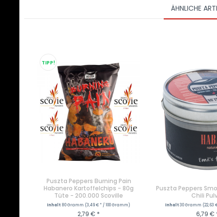
ÄHNLICHE ART
TIPP!
Puszta Peppers Burning Pain
Habanero Kartoffelchips - 80g
Puszta Peppers Sm
Tüte - 200.000 Scoville
Chili Pul
Inhalt
80 Gramm
(3,49 € * / 100 Gramm)
Inhalt
30 Gramm
(22,63 
2,79 € *
6,79 € 