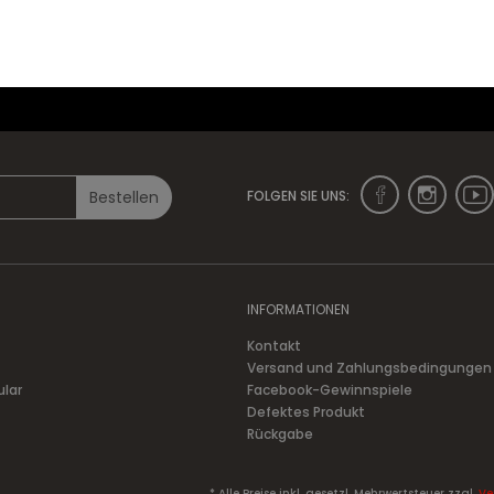
DUKT
ZUM PRODUKT
+ IN D
Bestellen
FOLGEN SIE UNS:
INFORMATIONEN
Kontakt
Versand und Zahlungsbedingungen
ular
Facebook-Gewinnspiele
Defektes Produkt
Rückgabe
* Alle Preise inkl. gesetzl. Mehrwertsteuer zzgl.
Ve