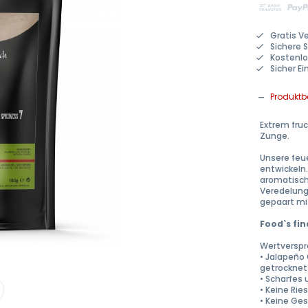
Gratis V
Sichere 
Kostenlo
Sicher E
Produkt
Extrem fruc
Zunge.
Unsere feu
entwickeln.
aromatisch
Veredelung
gepaart mi
Food`s fin
Wertverspr
• Jalapeño
getrocknet
• Scharfes
• Keine Ries
• Keine Ge