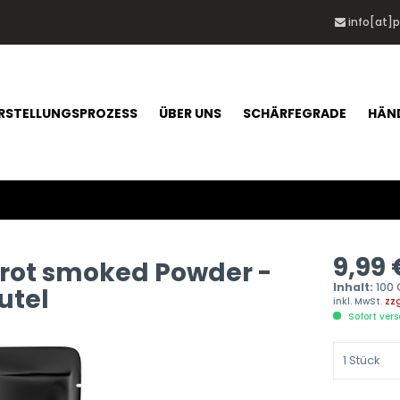
info[at]
RSTELLUNGSPROZESS
ÜBER UNS
SCHÄRFEGRADE
HÄN
9,99 
 rot smoked Powder -
Inhalt:
100
utel
inkl. MwSt.
zz
Sofort vers