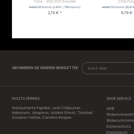
Tüte - 200.000 Scoville
Chili Pul
Inhalt
80 Gramm
(3,49 € * / 100 Gramm)
Inhalt
30 Gramm
(22,63 
2,79 € *
6,79 € 
+ IN DEN WARENKORB
ZUM PRO
ABONNIEREN SIE UNSEREN NEWSLETTER:
PUSZTA PEPPERS
SHOP SERVICE
Geräucherte Paprika- und Chilipulver:
AGB
Habanero, Jalapeno, Jolokia Ghost, Trinidad
Widerrufsrecht
Scorpion Yellow, Carolina Reaper.
Widerrufsform
Datenschutz
Impressum