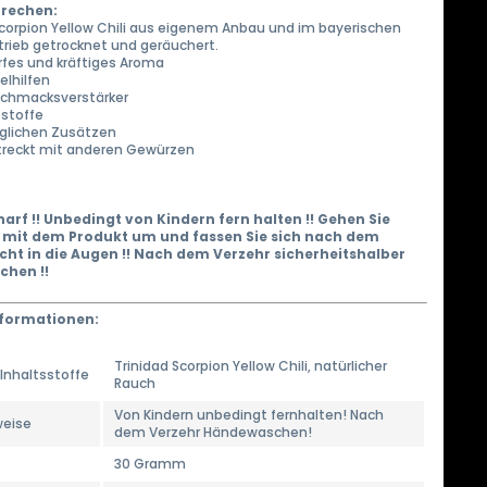
rechen:
 Scorpion Yellow Chili aus eigenem Anbau und im bayerischen
trieb getrocknet und geräuchert.
rfes und kräftiges Aroma
elhilfen
schmacksverstärker
bstoffe
jeglichen Zusätzen
streckt mit anderen Gewürzen
arf !! Unbedingt von Kindern fern halten !! Gehen Sie
g mit dem Produkt um und fassen Sie sich nach dem
cht in die Augen !! Nach dem Verzehr sicherheitshalber
hen !!
formationen:
Trinidad Scorpion Yellow Chili, natürlicher
Inhaltsstoffe
Rauch
Von Kindern unbedingt fernhalten! Nach
weise
dem Verzehr Händewaschen!
30 Gramm