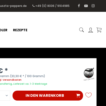
puszta-peppers.de
+49 (0) 8036 / 9104985
DLER
REZEPTE
€ *
Gramm (33,30 € * / 100 Gramm)
gl. Versandkosten
andfertig, Lieferzeit ca. 1-3 Werktage
IN DEN
WARENKORB