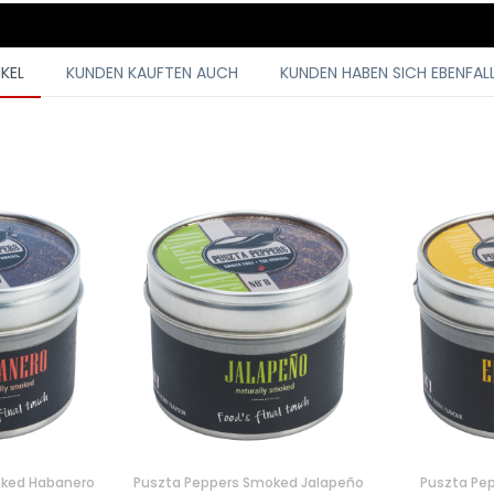
IKEL
KUNDEN KAUFTEN AUCH
KUNDEN HABEN SICH EBENFAL
oked Habanero
Puszta Peppers Smoked Jalapeño
Puszta Pe