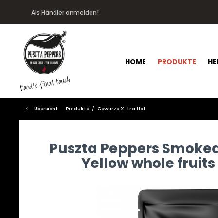
Als Händler anmelden!
HOME
PRODUKTE
HE
Übersicht
Produkte
Gewürze X-tra Hot
Puszta Peppers Smoked
Yellow whole fruits