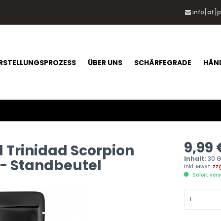
info[at]
RSTELLUNGSPROZESS
ÜBER UNS
SCHÄRFEGRADE
HÄN
9,99 
 Trinidad Scorpion
Inhalt:
30 
 - Standbeutel
inkl. MwSt.
zz
Sofort vers