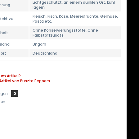
Lichtgeschützt, an einem dunklen Ort, kühl
hrung
lagern
Fleisch, Fisch, Käse, Meeresfrüchte, Gemüse,
fekt zu
Pasta etc.
Ohne Konservierungsstoffe, Ohne
heit
Farbstoffzusatz
sland
Ungarn
sort
Deutschland
um Artikel?
Artikel von Puszta Peppers
ngen
0
hen