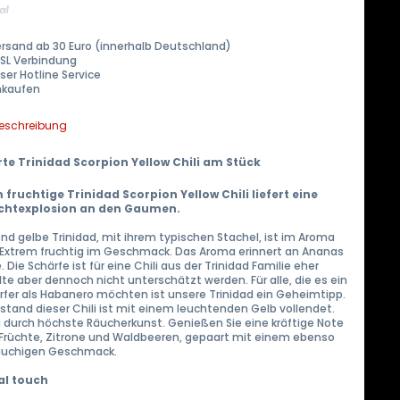
ersand ab 30 Euro (innerhalb Deutschland)
SSL Verbindung
ser Hotline Service
inkaufen
beschreibung
te Trinidad Scorpion Yellow Chili am Stück
 fruchtige Trinidad Scorpion Yellow Chili liefert eine
chtexplosion an den Gaumen.
nd gelbe Trinidad, mit ihrem typischen Stachel, ist im Aroma
 Extrem fruchtig im Geschmack. Das Aroma erinnert an Ananas
. Die Schärfe ist für eine Chili aus der Trinidad Familie eher
te aber dennoch nicht unterschätzt werden. Für alle, die es ein
rfer als Habanero möchten ist unsere Trinidad ein Geheimtipp.
stand dieser Chili ist mit einem leuchtenden Gelb vollendet.
 durch höchste Räucherkunst. Genießen Sie eine kräftige Note
 Früchte, Zitrone und Waldbeeren, gepaart mit einem ebenso
rauchigen Geschmack.
al touch