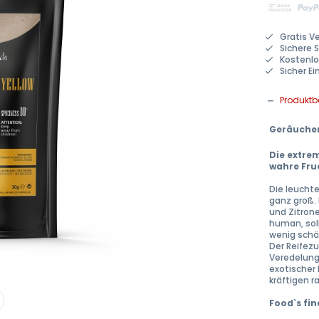
Gratis V
Sichere 
Kostenlo
Sicher E
Produkt
Geräucher
Die extrem
wahre Fru
Die leuchte
ganz groß.
und Zitrone
human, soll
wenig schä
Der Reifezu
Veredelung
exotischer
kräftigen 
Food`s fin