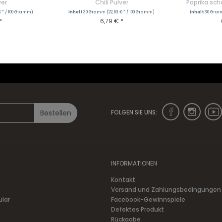
ver
Chili Pulver
Paprika sch
€ * / 100 Gramm)
Inhalt
30 Gramm
(22,63 € * / 100 Gramm)
Inhalt
30 Gr
*
6,79 € *
DUKT
ZUM PRODUKT
+ IN D
Bestellen
FOLGEN SIE UNS:
INFORMATIONEN
Kontakt
Versand und Zahlungsbedingungen
ular
Facebook-Gewinnspiele
Defektes Produkt
Rückgabe