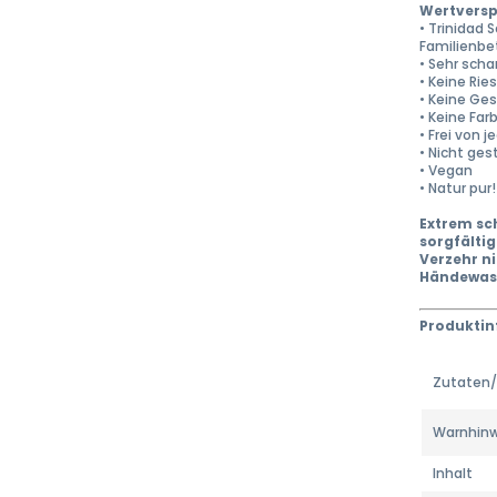
Wertversp
• Trinidad
Familienbe
• Sehr scha
• Keine Ries
• Keine Ge
• Keine Far
• Frei von 
• Nicht ge
• Vegan
• Natur pur!
Extrem sch
sorgfälti
Verzehr ni
Händewasc
Produktin
Zutaten/
Warnhin
Inhalt