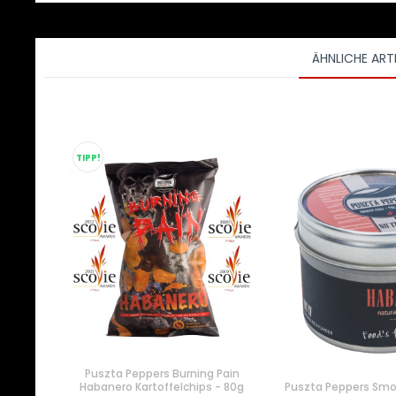
ÄHNLICHE ART
TIPP!
Puszta Peppers Burning Pain
Habanero Kartoffelchips - 80g
Puszta Peppers Sm